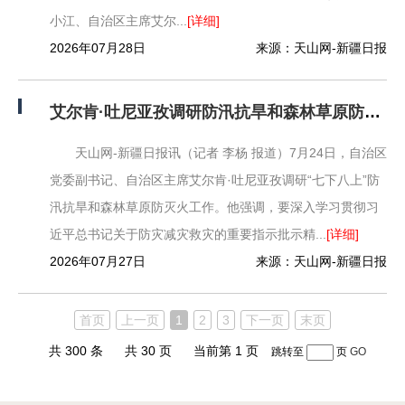
小江、自治区主席艾尔...
[详细]
2026年07月28日
来源：天山网-新疆日报
艾尔肯·吐尼亚孜调研防汛抗旱和森林草原防灭火工作 以“时时放心不下”的责任担当守住安全底线
天山网-新疆日报讯（记者 李杨 报道）7月24日，自治区
党委副书记、自治区主席艾尔肯·吐尼亚孜调研“七下八上”防
汛抗旱和森林草原防灭火工作。他强调，要深入学习贯彻习
近平总书记关于防灾减灾救灾的重要指示批示精...
[详细]
2026年07月27日
来源：天山网-新疆日报
首页
上一页
1
2
3
下一页
末页
共 300 条
共 30 页
当前第 1 页
跳转至
页
GO