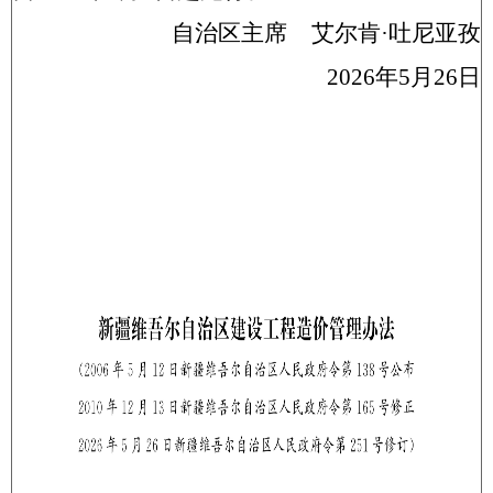
自治区主席
艾
尔肯
·吐尼亚孜
2026
年
5
月26
日