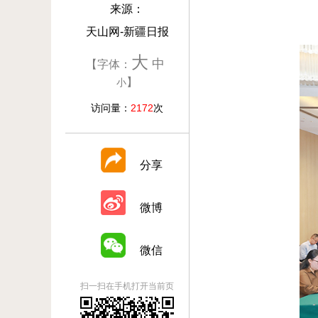
来源：
天山网-新疆日报
大
中
【字体：
】
小
访问量：
2172
次
分享
微博
微信
扫一扫在手机打开当前页