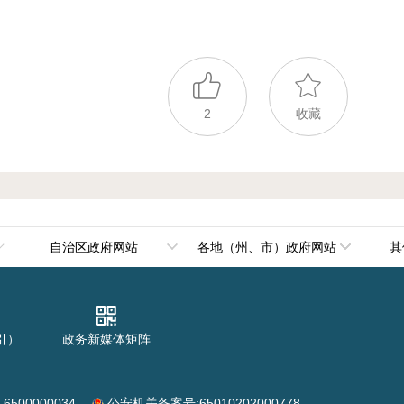
2
收藏
自治区政府网站
各地（州、市）政府网站
其
政府组成部门
乌鲁木齐市
政府直属机构
伊犁哈萨克自治州
引）
政务新媒体矩阵
政府其他机构
塔城地区
阿勒泰地区
00000034
公安机关备案号:65010202000778