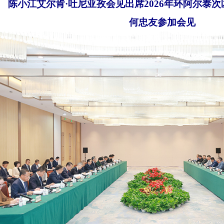
陈小江艾尔肯
·吐尼亚孜会见出席
2026
年环阿尔泰次
何忠友参加会见