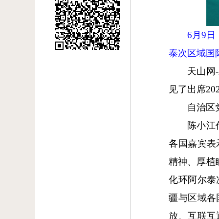
6
月
9
日
泰次区域国
天山网
-
见了出席
20
自治区
陈小江
各国嘉宾表
精神、厚植
化环阿尔泰
疆与区域各
放、互联互