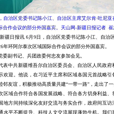
，自治区党委书记陈小江、自治区主席艾尔肯·吐尼亚
际合作会议的部分外国嘉宾。天山网
-
新疆日报记者 崔
新疆日报讯
6
月
9
日，自治区党委书记陈小江、自治区
26
年环阿尔泰次区域国际合作会议的部分外国嘉宾。
党委副书记、兵团政委何忠友参加会见。
代表中共新疆维吾尔自治区委员会、自治区人民政府
示欢迎。他说，在习近平主席和区域各国元首战略引
睦邻友谊，积极推动高质量共建
“一带一路”，走出了
次区域合作符合各国发展战略、符合各方切身利益、
国地方间持续深化友好交流与务实合作，政府间互访
通水平不断提升、科技人文交流展现蓬勃生机。我们