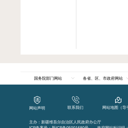
国务院部门网站
各省、区、市政府网站
外交部
北京
国防部
天津
联系我们
网站地图（导
网站声明
国家发展和改革委员会
河北
教育部
山西
主办：新疆维吾尔自治区人民政府办公厅
ICP备案号：
新ICP备05001680号
政府网站标识码：65