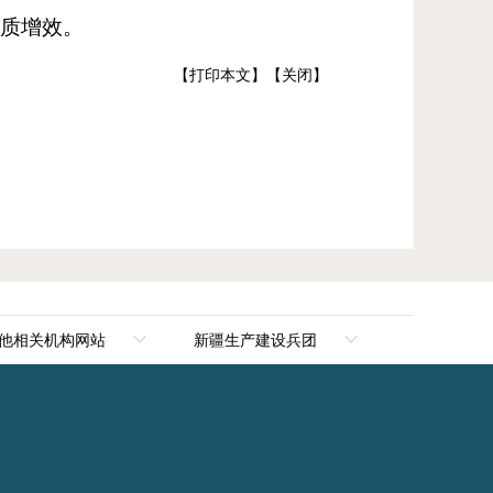
提质增效。
【打印本文】
【关闭】
他相关机构网站
新疆生产建设兵团
新华网新疆频道
新疆生产建设兵团
新疆新闻网
第一师阿拉尔市
天山网
第二师铁门关市