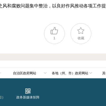
之风和腐败问题集中整治，以良好作风推动各项工作
1
收藏
自治区政府网站
各地（州、市）政府网站
其
政府组成部门
乌鲁木齐市
政府直属机构
伊犁哈萨克自治州
引）
政务新媒体矩阵
政府其他机构
塔城地区