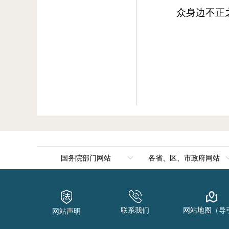
众身边不正
国务院部门网站
各省、区、市政府网站
外交部
北京
国防部
天津
联系我们
网站地图（导
网站声明
国家发展和改革委员会
河北