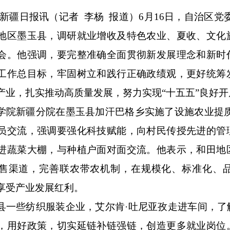
新疆日报讯（记者 李杨 报道）
6
月
16
日，自治区党
地区墨玉县，调研就业增收及特色农业、夏收、文化
会。他强调，要完整准确全面贯彻新发展理念和新时
工作总目标，牢固树立和践行正确政绩观，更好统筹
产业，扎实推动高质量发展，努力实现“十五五”良好开
学院新疆分院在墨玉县加汗巴格乡实施了设施农业提
员交流，强调要强化科技赋能，向村民传授先进的管
进蔬菜大棚，与种植户面对面交流。他表示，和田地
售渠道，完善联农带农机制，在规模化、标准化、
享受产业发展红利。
县一些纺织服装企业，艾尔肯
·吐尼亚孜走进车间，
，用好政策，切实延链补链强链，创造更多就业岗位