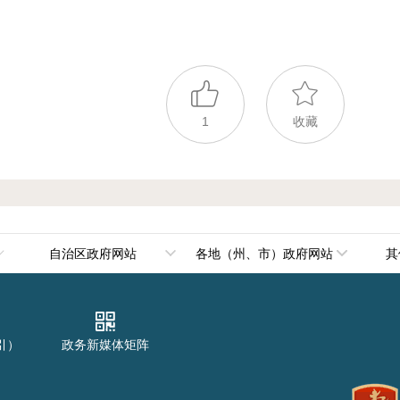
1
收藏
自治区政府网站
各地（州、市）政府网站
其
政府组成部门
乌鲁木齐市
政府直属机构
伊犁哈萨克自治州
引）
政务新媒体矩阵
政府其他机构
塔城地区
阿勒泰地区