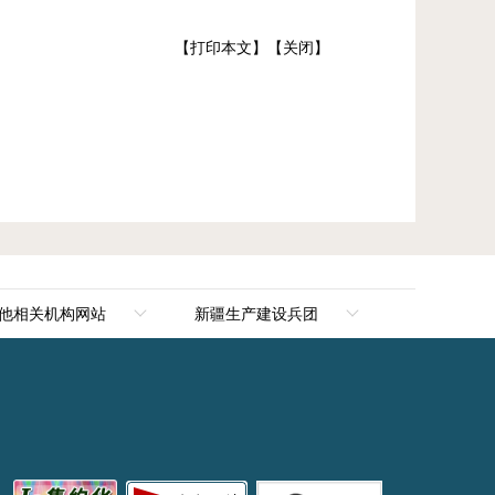
【打印本文】
【关闭】
他相关机构网站
新疆生产建设兵团
新华网新疆频道
新疆生产建设兵团
新疆新闻网
第一师阿拉尔市
天山网
第二师铁门关市
新疆电视台
第三师图木舒克市