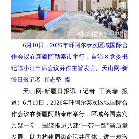
6
月
10
日，
2026
年环阿尔泰次区域国际合
作会议在新疆阿勒泰市举行，自治区党委书
记陈小江出席会议并作主旨发言。天山网
-
新
疆日报记者 崔志坚 摄
天山网
-
新疆日报讯（记者 王兴瑞 报
道）
6
月
10
日，
2026
年环阿尔泰次区域国际合
作会议在新疆阿勒泰市举行，区域各国嘉宾
共聚一堂，围绕推进共建“一带一路”高质量
发展、助力构建周边命运共同体，进一步激