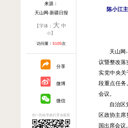
来源：
陈小江
天山网-新疆日报
大
中
【字体：
】
小
访问量：
5105
次
天山网
议暨整改落
分享
实党中央关
段重点任务
微博
会议。
微信
自治区
区政协主席
扫一扫在手机打开当前页
国出席会议