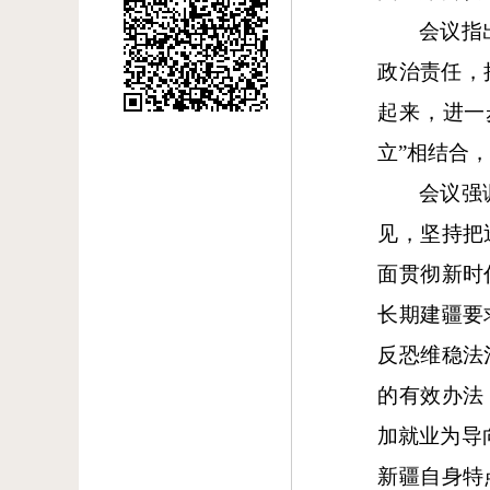
会议指
政治责任，
起来，进一
立”相结合
会议强
见，坚持把
面贯彻新时
长期建疆要
反恐维稳法
的有效办法
加就业为导
新疆自身特