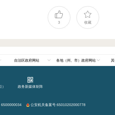
3
收藏
自治区政府网站
各地（州、市）政府网站
其
政府组成部门
乌鲁木齐市
政府直属机构
伊犁哈萨克自治州
引）
政务新媒体矩阵
政府其他机构
塔城地区
阿勒泰地区
00000034
公安机关备案号:65010202000778
克拉玛依市
博尔塔拉蒙古自治州