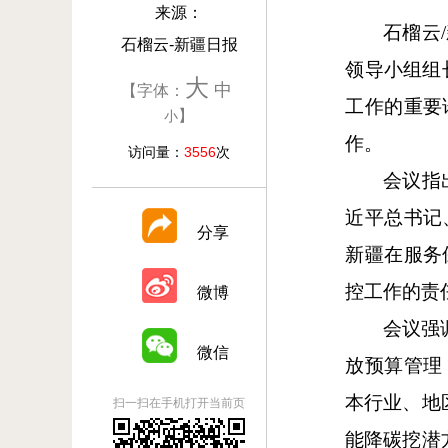
来源：
石榴云
石榴云-新疆日报
领导小组组
大
中
【字体：
工作的重要
】
小
作。
访问量：
3556
次
会议指
近平总书记
分享
新疆在服务
控工作的责
微博
会议强
微信
放预算管理
本行业、地
扫一扫在手机打开当前页
能降碳挖潜