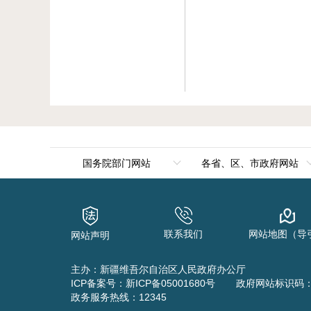
国务院部门网站
各省、区、市政府网站
外交部
北京
国防部
天津
联系我们
网站地图（导
网站声明
国家发展和改革委员会
河北
教育部
山西
主办：新疆维吾尔自治区人民政府办公厅
ICP备案号：
新ICP备05001680号
政府网站标识码：65
科学技术部
内蒙古
政务服务热线：12345
工业和信息化部
辽宁