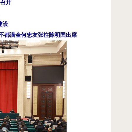
召开
建设
阿不都满金何忠友张柱陈明国出席