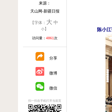
来源：
天山网-新疆日报
大
中
【字体：
】
小
陈小江
访问量：
4861
次
分享
微博
微信
扫一扫在手机打开当前页