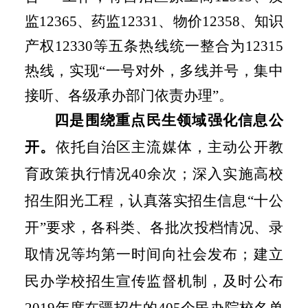
监
12365
、药监
12331
、物价
12358
、知识
产权
12330
等五条热线统一整合为
12315
热线，实现“一号对外，多线并号，集中
接听、各级承办部门依责办理”。
四是
围绕重点民生领域
强化信息公
开。
依托自治区主流媒体，主动公开教
育政策执行情况
40
余次；深入实施高校
招生阳光工程，认真落实招生信息
“
十公
开
”
要求，各科类、各批次投档情况、录
取情况等均第一时间向社会发布；建立
民办学校招生宣传监督机制
，
及时公布
2019
年度在疆招生的
405
个民办院校名单