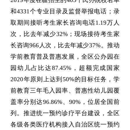
和
4331
个专业目录及监督举报电话；录
取期间接听考生家长咨询电话
1.19
万人
次，比去年减少
32%
；现场接待考生家
长咨询
966
人次，比去年减少
37%
。推动
学前教育普及普惠发展，全区公办园在
园幼儿占比达
87.45%
，超额完成国家
2020
年原则上达到
50%
的目标任务，学
前教育三年毛入园率、普惠性幼儿园覆
盖率分别达
96.86%
、
90%
，位居全国前
列。
推进统一预约诊疗平台建设
，
全区
各级各类医疗机构接入自治区统一预约