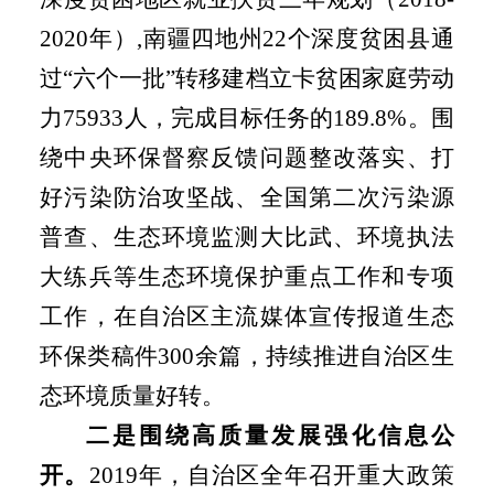
2020
年）
,
南疆四地州
22
个深度贫困县通
过“六个一批”转移建档立卡贫困家庭劳动
力
75933
人，完成目标任务的
189.8%
。围
绕中央环保督察反馈问题整改落实、打
好污染防治攻坚战、全国第二次污染源
普查、生态环境监测大比武、环境执法
大练兵等生态环境保护重点工作和专项
工作，在自治区主流媒体宣传报道生态
环保类稿件
300
余篇，持续推进自治区生
态环境质量好转。
二是
围绕高质量发展强化信息公
开。
2019年，自治区全年召开重大政策