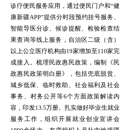
诊疗便民服务应用，通过便民门户和“健
康新疆
APP
”提供分时段预约挂号服务、
智能导医分诊、候诊提醒、检验检查结
果查询等线上服务
，
自治区二级（含）
以上公立医疗机构由
19
家增加至
110
家完
成接入。梳理民政惠民政策，编制《民
政惠民政策明白册》，包括兜底脱贫、
城乡低保、临时救助、社会福利及社会
事务、村务公开等
6
个方面政策解读内
容，印发
13.5
万册。
扎实做好毕业生就业
服务工作
，
组织开展就业创业宣讲会