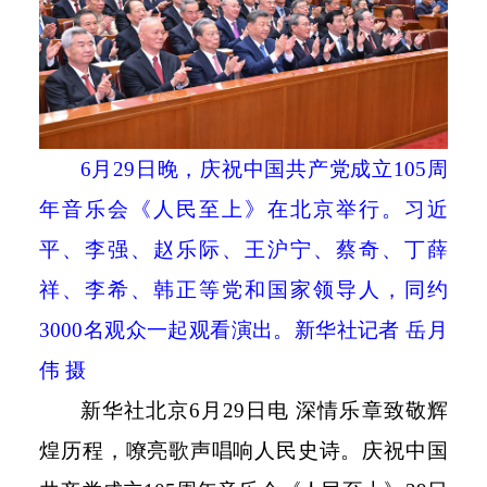
6
月
29
日晚，庆祝中国共产党成立
105
周
年音乐会《人民至上》在北京举行。习近
平、李强、赵乐际、王沪宁、蔡奇、丁薛
祥、李希、韩正等党和国家领导人，同约
3000
名观众一起观看演出。新华社记者 岳月
伟 摄
新华社北京
6
月
29
日电 深情乐章致敬辉
煌历程，嘹亮歌声唱响人民史诗。庆祝中国