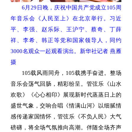
6
月
29
日晚，庆祝中国共产党成立
105
周
年音乐会《人民至上》在北京举行。习近
平、李强、赵乐际、王沪宁、蔡奇、丁薛
祥、李希、韩正等党和国家领导人，同约
3000
名观众一起观看演出。新华社记者 燕雁
摄
105
载风雨同舟，
105
载携手奋进。整场
音乐会荡气回肠，精彩纷呈。管弦乐《山水
欢歌》《心心相印》展现新时代蒸蒸日上的
盛世气象，交响合唱《情满山河》以细腻情
感传递家国情怀，管弦乐《不负人民》大气
磅礴，将全场气氛推向高潮。伴随全场齐声