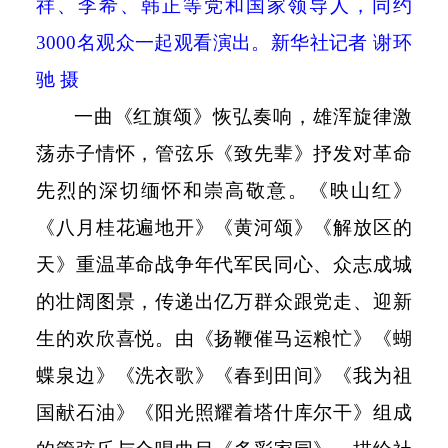
祥、李希、韩正等党和国家领导人，同约
3000
名观众一起观看演出。新华社记者 谢环
驰 摄
一曲《红旗颂》恢弘奏响，雄浑旋律激
荡赤子情怀，管弦乐《致先辈》抒发对革命
先烈的深切缅怀和崇高敬意。《映山红》
《八月桂花遍地开》《黄河颂》《解放区的
天》重温革命战争年代军民同心、众志成城
的壮阔图景，传递出亿万群众跟党走、迎新
生的欢欣喜悦。由《扬鞭催马运粮忙》《蝴
蝶泉边》《洗衣歌》《春到田间》《我为祖
国献石油》《阳光照耀着塔什库尔干》组成