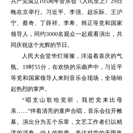
共产党成立
105
周年音乐会《人民至上》
29
日
晚在京举行。习近平、李强、赵乐际、王沪
宁、蔡奇、丁薛祥、李希、韩正等党和国家
领导人，同约
3000
名观众一起观看演出，共
同庆祝这个光辉的节日。
人民大会堂华灯璀璨，洋溢着喜庆的气
氛。
19
时
55
分，在欢快的乐曲声中，习近平
等党和国家领导人来到音乐会现场，全场响
起热烈的掌声。
“唱支山歌给党听，我把党来比母
亲……”伴着清亮的童声合唱，音乐会拉开帷
幕。演出分为五个乐章，文艺工作者们以精
湛的演奏、动人的歌声，表达对党的无限热