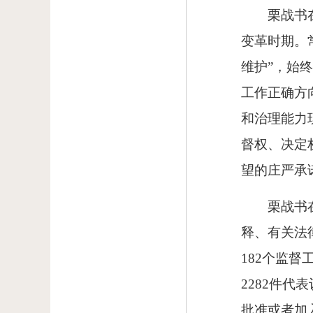
栗战书
变革时期。
维护”，始
工作正确方
和治理能力
督权、决定
望的庄严承
栗战书
释、有关法
182个监
2282件代
批准或者加