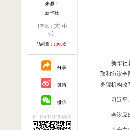
来源：
新华社
大
中
【字体：
】
小
访问量：
1880
次
新华社
分享
取和审议全
务院机构改
微博
习近平
微信
会议应
扫一扫在手机打开当前页
大会主