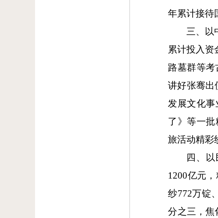
年累计接待国
三、以
累计投入资
路墓群等考
讲好张骞出
发展文化事
了》等一批
旅活动精彩
四、以
1200亿
纱772万锭
分之三，焦