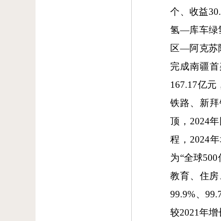
个、收益3
氢—库车绿
区—阿克苏
完成南疆首
167.17
铁路、新拜
顶，2024
程，2024
为“全球5
教育、住房
99.9%、
较2021年增