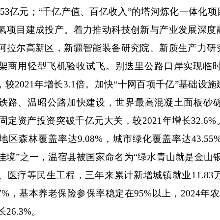
0.53亿元；“千亿产值、百亿收入”的塔河炼化一体
氢项目建成投产。着力推动科技创新与产业发展深度
阿拉尔高新区，新疆智能装备研究院、新质生产力研
架商用轻型飞机验收试飞。别迭里公路口岸实现临时通
亿元，较2021年增长3.1倍。加快“十网百项千亿”基
铁路、温昭公路加快建设，世界最高混凝土面板砂
年固定资产投资突破千亿元大关，较2021年增长32.
年地区森林覆盖率达9.08%，城市绿化覆盖率达43.
00佳境”之一，温宿县被国家命名为“绿水青山就是金
、医疗等民生工程，三年来累计新增城镇就业11.8
99.7%，基本养老保险参保率稳定在95%以上，2024
长26.3%。