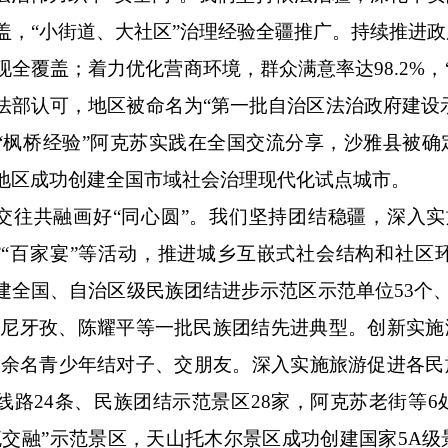
盖，“小街道、大社区”治理经验全疆推广。持续推进
全覆盖；着力优化营商环境，群众满意率达98.2%，“
法部认可，地区被命名为“第一批自治区法治政府建设示
“枫桥经验”阿克苏实践在全国交流分享，沙雅县被确
地区成功创建全国市域社会治理现代化试点城市。
交往共融画好“同心圆”。我们坚持团结稳疆，深入实
节”“百家宴”等活动，推进城乡互嵌式社会结构和社
建全国、自治区级民族团结进步示范区示范单位53个、
·尼牙孜、陈耀平等一批民族团结先进典型。创新实施
91万余名青少年结对子、交朋友。深入实施旅游促进各
线路24条、民族团结示范景区28家，阿克苏老街等
流交融”示范景区，天山托木尔景区成功创建国家5A