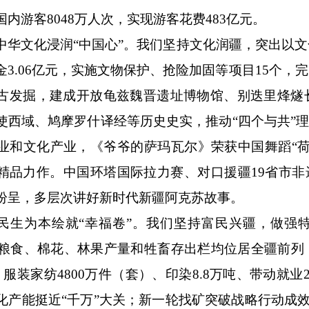
内游客8048万人次，实现游客花费483亿元。
中华文化浸润“中国心”。我们坚持文化润疆，突出以
金3.06亿元，实施文物保护、抢险加固等项目15个
古发掘，建成开放龟兹魏晋遗址博物馆、别迭里烽燧
使西域、鸠摩罗什译经等历史史实，推动“四个与共”理
业和文化产业，《爷爷的萨玛瓦尔》荣获中国舞蹈“荷
精品力作。中国环塔国际拉力赛、对口援疆19省市非遗
纷呈，多层次讲好新时代新疆阿克苏故事。
民生为本绘就“幸福卷”。我们坚持富民兴疆，做强
元，粮食、棉花、林果产量和牲畜存出栏均位居全疆前
、服装家纺4800万件（套）、印染8.8万吨、带动就
化产能挺近“千万”大关；新一轮找矿突破战略行动成效突