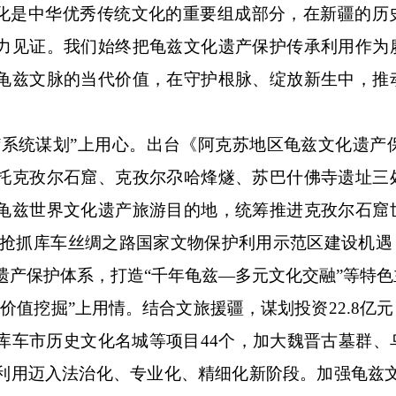
化是中华优秀传统文化的重要组成部分，在新疆的历
力见证。我们始终把龟兹文化遗产保护传承利用作为
龟兹文脉的当代价值，在守护根脉、绽放新生中，推
“系统谋划”上用心。出台《阿克苏地区龟兹文化遗产保护
托克孜尔石窟、克孜尔尕哈烽燧、苏巴什佛寺遗址三
龟兹世界文化遗产旅游目的地，统筹推进克孜尔石窟
。抢抓库车丝绸之路国家文物保护利用示范区建设机遇
遗产保护体系，打造“千年龟兹—多元文化交融”等特
“价值挖掘”上用情。结合文旅援疆，谋划投资22.8
库车市历史文化名城等项目44个，加大魏晋古墓群、
利用迈入法治化、专业化、精细化新阶段。加强龟兹文