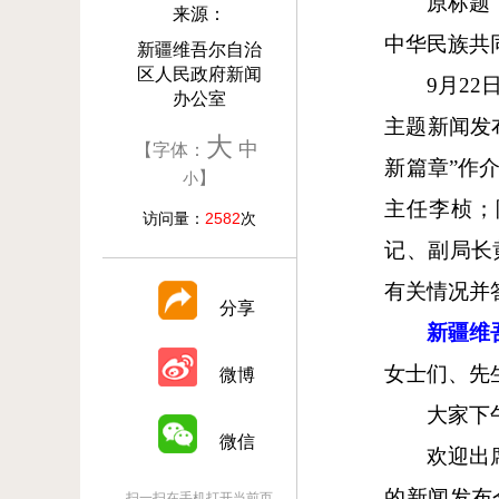
原标题
来源：
中华民族共
新疆维吾尔自治
区人民政府新闻
9月2
办公室
主题新闻发
大
中
【字体：
新篇章”作
】
小
主任李桢；
访问量：
2582
次
记、副局长
有关情况并
分享
新疆维
女士们、先
微博
大家下
微信
欢迎出
的新闻发布
扫一扫在手机打开当前页