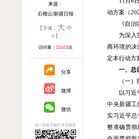
11月
来源：
动方案（2
石榴云/新疆日报
《自治
大
中
【字体：
为深入
】
小
商环境的决
访问量：
23103
次
定本行动方
一、总
分享
（一）
微博
以习近
中央新疆工
微信
实习近平总
扫一扫在手机打开当前页
整准确贯彻
全面贯彻新