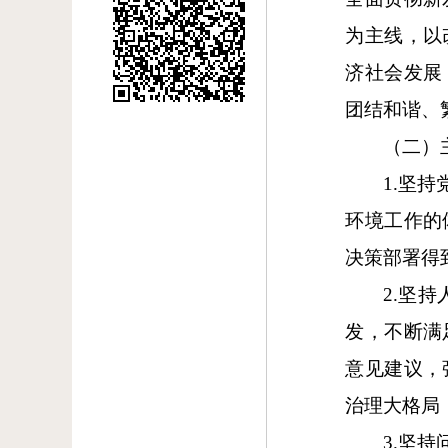
为主线，以
济社会发展
团结和谐、
（二）
1.坚
环境工作的
决策部署得
2.坚
发，不断满
意见建议，
治理大格局
3.坚