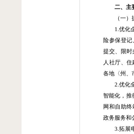
二、主
（一）
1.优
险参保登记
提交、限时
人社厅、住
各地〈州、
2.优
智能化，推
网和自助终
政务服务和
3.拓